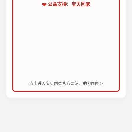
❤️ 公益支持：宝贝回家
点击进入宝贝回家官方网站，助力团圆 >