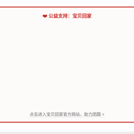
❤️ 公益支持：宝贝回家
点击进入宝贝回家官方网站，助力团圆 >