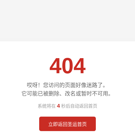
404
哎呀！您访问的页面好像迷路了。
它可能已被删除、改名或暂时不可用。
4
系统将在
秒后自动返回首页
立即返回圣运首页