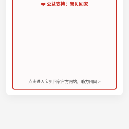
❤️ 公益支持：宝贝回家
点击进入宝贝回家官方网站，助力团圆 >