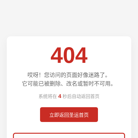
404
哎呀！您访问的页面好像迷路了。
它可能已被删除、改名或暂时不可用。
4
系统将在
秒后自动返回首页
立即返回圣运首页