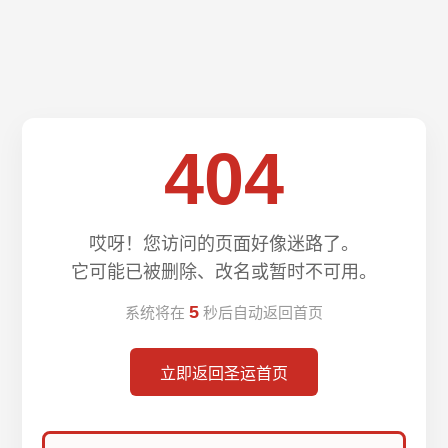
404
哎呀！您访问的页面好像迷路了。
它可能已被删除、改名或暂时不可用。
5
系统将在
秒后自动返回首页
立即返回圣运首页