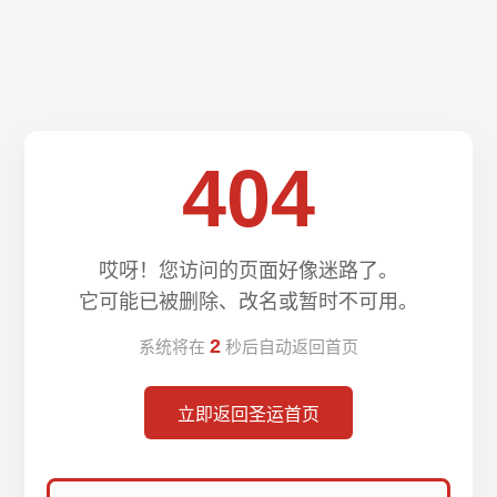
404
哎呀！您访问的页面好像迷路了。
它可能已被删除、改名或暂时不可用。
2
系统将在
秒后自动返回首页
立即返回圣运首页