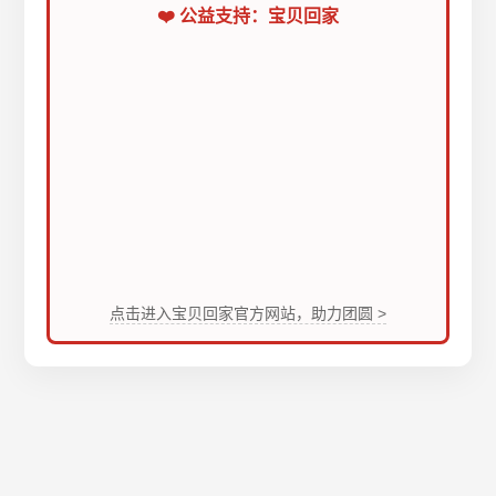
❤️ 公益支持：宝贝回家
点击进入宝贝回家官方网站，助力团圆 >