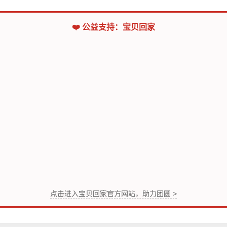
❤️ 公益支持：宝贝回家
点击进入宝贝回家官方网站，助力团圆 >