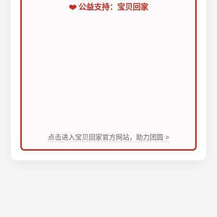
❤️ 公益支持：宝贝回家
点击进入宝贝回家官方网站，助力团圆 >