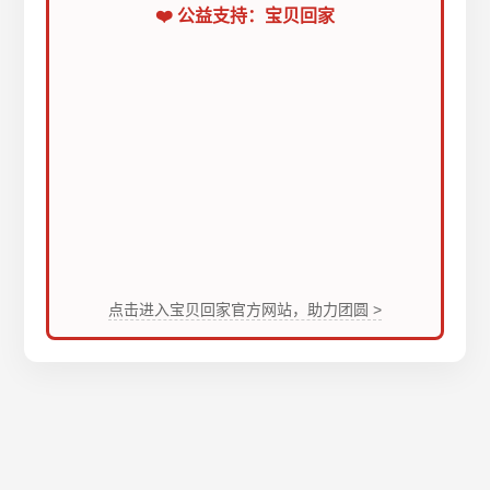
❤️ 公益支持：宝贝回家
点击进入宝贝回家官方网站，助力团圆 >