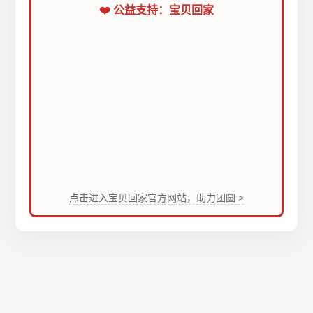
❤️ 公益支持：宝贝回家
点击进入宝贝回家官方网站，助力团圆 >