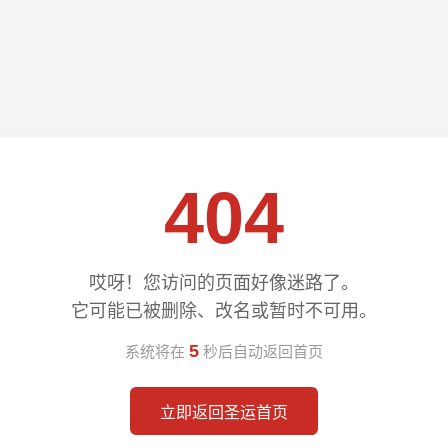
404
哎呀！您访问的页面好像迷路了。
它可能已被删除、改名或暂时不可用。
5
系统将在
秒后自动返回首页
立即返回圣运首页