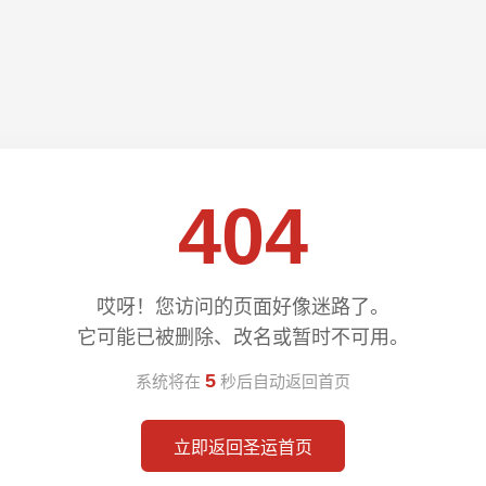
404
哎呀！您访问的页面好像迷路了。
它可能已被删除、改名或暂时不可用。
5
系统将在
秒后自动返回首页
立即返回圣运首页