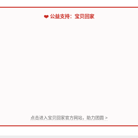
❤️ 公益支持：宝贝回家
点击进入宝贝回家官方网站，助力团圆 >