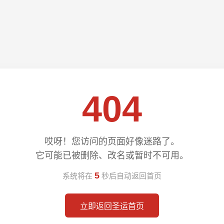
404
哎呀！您访问的页面好像迷路了。
它可能已被删除、改名或暂时不可用。
4
系统将在
秒后自动返回首页
立即返回圣运首页