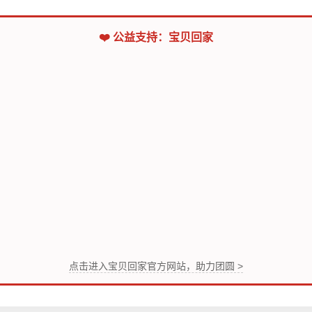
❤️ 公益支持：宝贝回家
点击进入宝贝回家官方网站，助力团圆 >