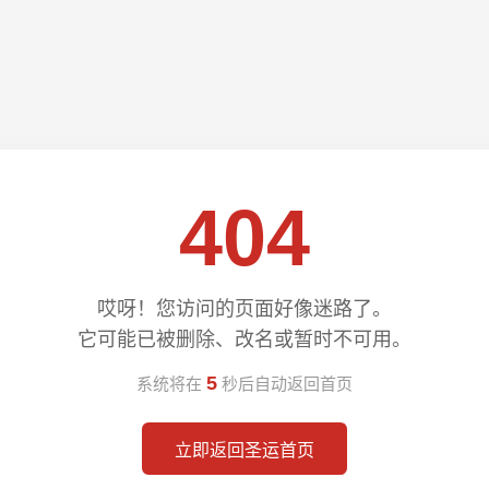
404
哎呀！您访问的页面好像迷路了。
它可能已被删除、改名或暂时不可用。
5
系统将在
秒后自动返回首页
立即返回圣运首页