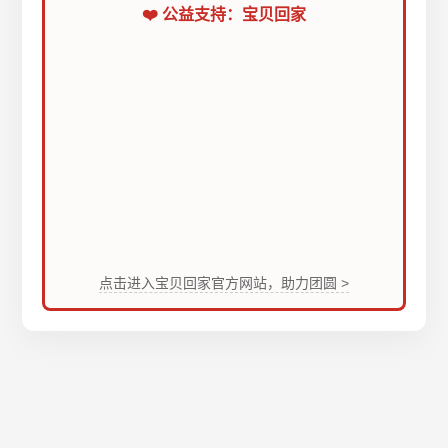
❤️ 公益支持：宝贝回家
点击进入宝贝回家官方网站，助力团圆 >