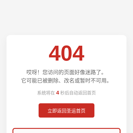
404
哎呀！您访问的页面好像迷路了。
它可能已被删除、改名或暂时不可用。
4
系统将在
秒后自动返回首页
立即返回圣运首页