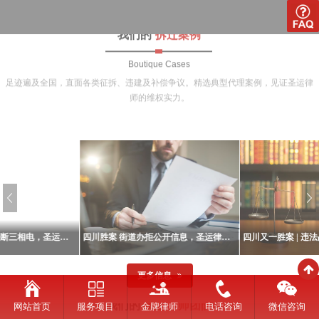
我们的
拆迁案例
Boutique Cases
足迹遍及全国，直面各类征拆、违建及补偿争议。精选典型代理案例，见证圣运律
师的维权实力。
企业未签补偿即被强断三相电，圣运律师介入：法院认定违法！
四川胜案 街道办拒公开信息，圣运律师助胜诉
更多信息
厂房拆迁
赵雪玲律师
企业未签补偿即被强断三相电，圣运律师介入：法院认定违法！
四川胜案 街道办拒公开信息，圣运律师助胜诉
网站首页
服务项目
金牌律师
电话咨询
微信咨询
企业拆迁
其是城中村改造项
导语政府信息公开是征地拆迁维权的
导语征地征收必须