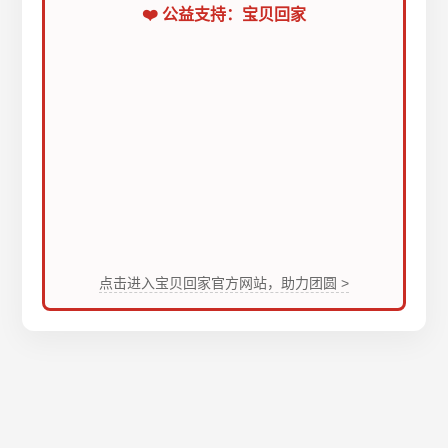
❤️ 公益支持：宝贝回家
点击进入宝贝回家官方网站，助力团圆 >