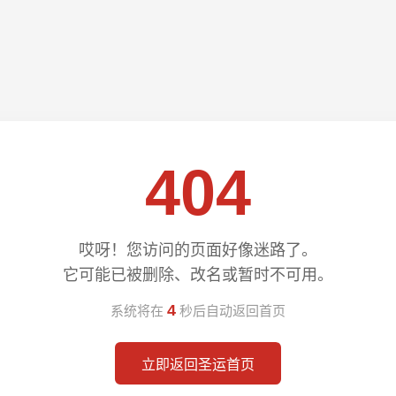
404
哎呀！您访问的页面好像迷路了。
它可能已被删除、改名或暂时不可用。
4
系统将在
秒后自动返回首页
立即返回圣运首页