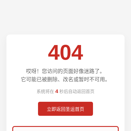
404
哎呀！您访问的页面好像迷路了。
它可能已被删除、改名或暂时不可用。
4
系统将在
秒后自动返回首页
立即返回圣运首页