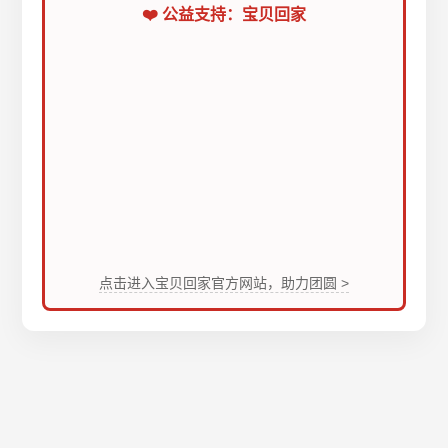
❤️ 公益支持：宝贝回家
点击进入宝贝回家官方网站，助力团圆 >