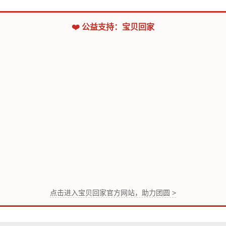
❤️ 公益支持：宝贝回家
点击进入宝贝回家官方网站，助力团圆 >