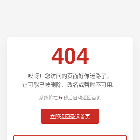
404
哎呀！您访问的页面好像迷路了。
它可能已被删除、改名或暂时不可用。
5
系统将在
秒后自动返回首页
立即返回圣运首页