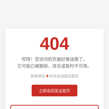
404
哎呀！您访问的页面好像迷路了。
它可能已被删除、改名或暂时不可用。
4
系统将在
秒后自动返回首页
立即返回圣运首页