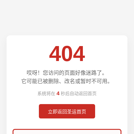
404
哎呀！您访问的页面好像迷路了。
它可能已被删除、改名或暂时不可用。
4
系统将在
秒后自动返回首页
立即返回圣运首页