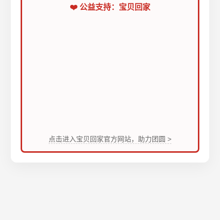
❤️ 公益支持：宝贝回家
点击进入宝贝回家官方网站，助力团圆 >