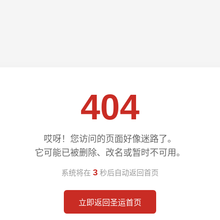
404
哎呀！您访问的页面好像迷路了。
它可能已被删除、改名或暂时不可用。
3
系统将在
秒后自动返回首页
立即返回圣运首页