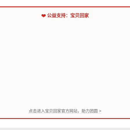
❤️ 公益支持：宝贝回家
点击进入宝贝回家官方网站，助力团圆 >