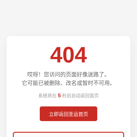
404
哎呀！您访问的页面好像迷路了。
它可能已被删除、改名或暂时不可用。
5
系统将在
秒后自动返回首页
立即返回圣运首页