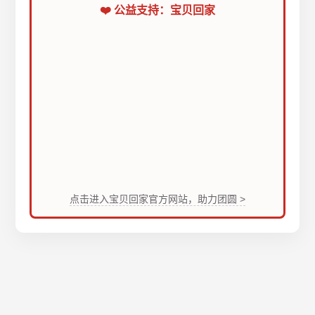
❤️ 公益支持：宝贝回家
点击进入宝贝回家官方网站，助力团圆 >