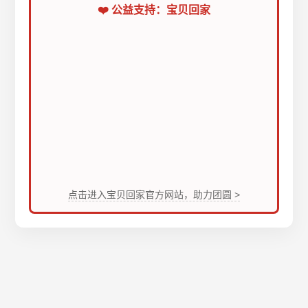
❤️ 公益支持：宝贝回家
点击进入宝贝回家官方网站，助力团圆 >