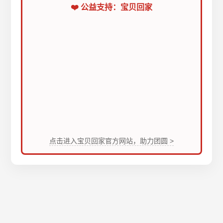
❤️ 公益支持：宝贝回家
点击进入宝贝回家官方网站，助力团圆 >